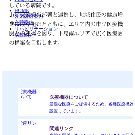
している病院です。
HOME
市の保健担当部署と連携し、地域住民の健康増
外来診療案内
入院案内
進に取り組むとともに、エリア内の市立医療機
リハビリテーション
関との連携を図り、下島南エリアで広く医療圏
病院紹介
の構築を目指します。
医療機器について
最適な医療をご提供するため、各種医療機器
設置しています。
関連リンク