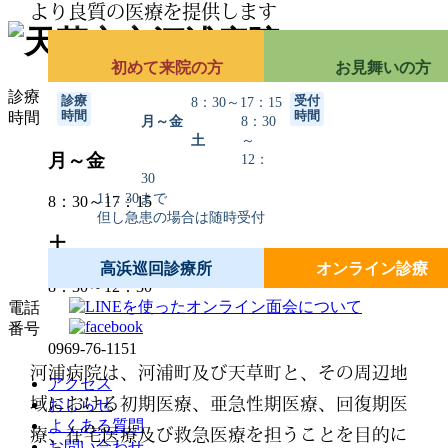
より良質の医療を提供します
初めて来院の方
お見舞いの方
診療
診療
受付
8：30～17：15
時間
時間
時間
月～金
8：30
土
～
月～金
12：
30
11：30まで
8：30～17：15
但し急患の場合は随時受付
土
高浜巡回診療所
オンライン診療
8：30～12：30
電話
番号
0969-76-1151
河浦病院は、河浦町及び天草町と、その周辺地
アクセス
域における初期医療、亜急性期医療、回復期医
おしらせ
よくある質問
療、在宅医療及び救急医療を担うことを目的に
お問い合わせ