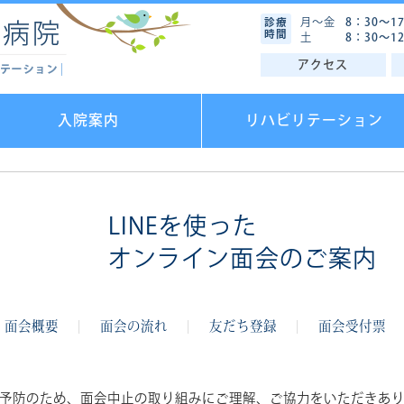
月～金
8：30～1
診療
時間
土
8：30～1
アクセス
入院案内
リハビリテーション
LINEを使った
オンライン面会のご案内
面会概要
面会の流れ
友だち登録
面会受付票
予防のため、面会中止の取り組みにご理解、ご協力をいただきあ