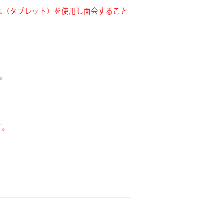
末（タブレット）を使用し面会すること
す。
す。